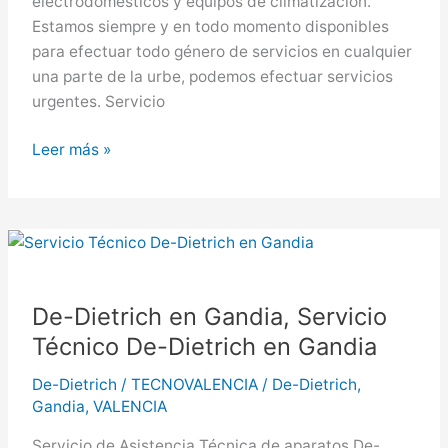
electrodomésticos y equipos de climatización.
Estamos siempre y en todo momento disponibles
para efectuar todo género de servicios en cualquier
una parte de la urbe, podemos efectuar servicios
urgentes. Servicio
De-
Leer más »
Dietrich
en
Paterna,
Servicio
Técnico
De-
De-Dietrich en Gandia, Servicio
Dietrich
Técnico De-Dietrich en Gandia
en
Paterna
De-Dietrich
/
TECNOVALENCIA
/
De-Dietrich
,
Gandia
,
VALENCIA
Servicio de Asistencia Técnica de aparatos De-