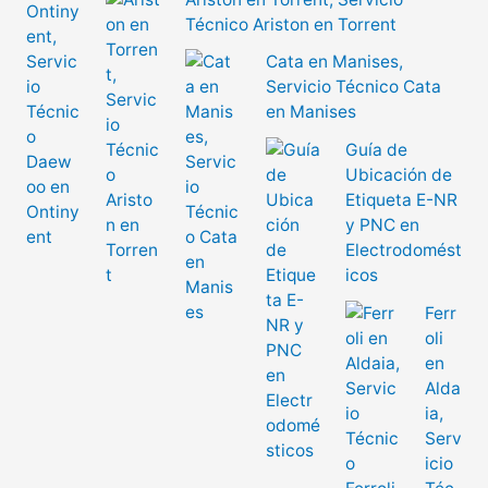
Técnico Ariston en Torrent
Cata en Manises,
Servicio Técnico Cata
en Manises
Guía de
Ubicación de
Etiqueta E-NR
y PNC en
Electrodomést
icos
Ferr
oli
en
Alda
ia,
Serv
icio