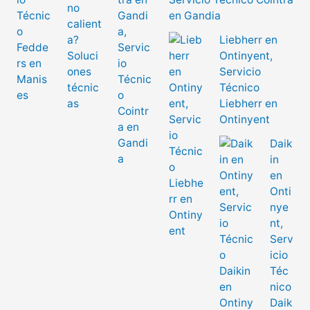
en Gandia
Liebherr en
Ontinyent,
Servicio
Técnico
Liebherr en
Ontinyent
Daik
in
en
Onti
nye
nt,
Serv
icio
Téc
nico
Daik