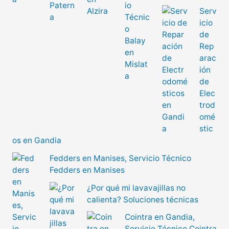
Serv
icio
de
Rep
arac
ión
de
Elec
trod
omé
stic
os en Gandia
Fedders en Manises, Servicio Técnico
Fedders en Manises
¿Por qué mi lavavajillas no
calienta? Soluciones técnicas
Cointra en Gandia,
Servicio Técnico Cointra