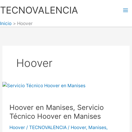
Ir
TECNOVALENCIA
al
Ma
contenido
Inicio
Hoover
Me
Hoover
Hoover en Manises, Servicio
Técnico Hoover en Manises
Hoover
/
TECNOVALENCIA
/
Hoover
,
Manises
,