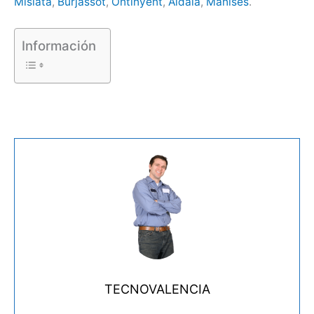
Mislata
,
Burjassot
,
Ontinyent
,
Aldaia
,
Manises
.
Información
TECNOVALENCIA