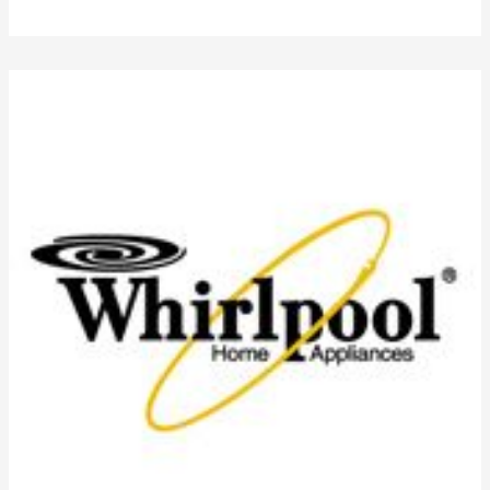
en
Burjassot,
Servicio
Técnico
Whirlpool
en
Burjassot