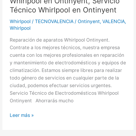
Whirlpool en Ontinyent, Servicio
Técnico Whirlpool en Ontinyent
Whirlpool
/
TECNOVALENCIA
/
Ontinyent
,
VALENCIA
,
Whirlpool
Reparación de aparatos Whirlpool Ontinyent.
Contrate a los mejores técnicos, nuestra empresa
cuenta con los mejores profesionales en reparación
y mantenimiento de electrodomésticos y equipos de
climatización. Estamos siempre libres para realizar
todo género de servicios en cualquier parte de la
ciudad, podemos efectuar servicios urgentes.
Servicio Técnico de Electrodomésticos Whirlpool
Ontinyent Ahorrarás mucho
Whirlpool
Leer más »
en
Ontinyent,