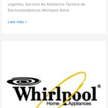
urgentes. Servicio de Asistencia Técnica de
Electrodomésticos Whirlpool Alzira
Whirlpool
Leer más »
en
Alzira,
Servicio
Técnico
Whirlpool
en
Alzira