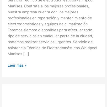
Servicio Técnico de electrodomésticos Whirlpool
Manises. Contrate a los mejores profesionales,
nuestra empresa cuenta con los mejores
profesionales en reparación y mantenimiento de
electrodomésticos y equipos de climatización.
Estamos siempre disponibles para efectuar todo
tipo de servicios en cualquier parte de la ciudad,
podemos realizar servicios urgentes. Servicio de
Asistencia Técnica de Electrodomésticos Whirlpool
Manises […]
Whirlpool
Leer más »
en
Manises,
Servicio
Técnico
Whirlpool
en
Manises