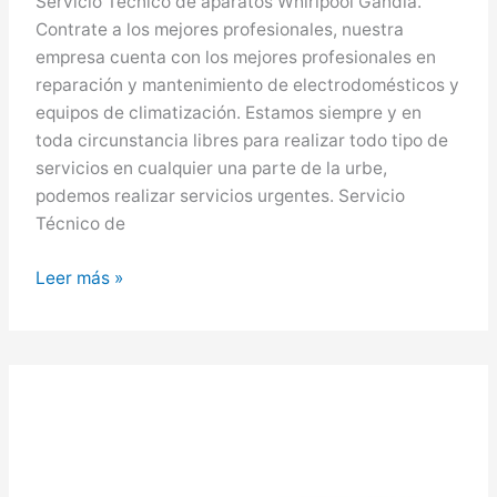
Servicio Técnico de aparatos Whirlpool Gandia.
Contrate a los mejores profesionales, nuestra
empresa cuenta con los mejores profesionales en
reparación y mantenimiento de electrodomésticos y
equipos de climatización. Estamos siempre y en
toda circunstancia libres para realizar todo tipo de
servicios en cualquier una parte de la urbe,
podemos realizar servicios urgentes. Servicio
Técnico de
Whirlpool
Leer más »
en
Gandia,
Servicio
Técnico
Whirlpool
en
Gandia