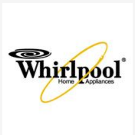
Servicio
Técnico
Whirlpool
en
Ontinyent