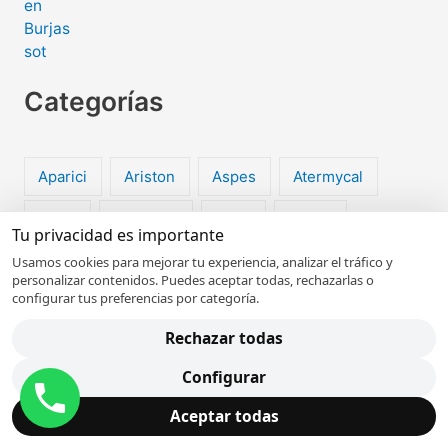
Categorías
Aparici
Ariston
Aspes
Atermycal
Balay
BaxiRoca
Beko
Bosch
Tu privacidad es importante
Candy
Cata
Daewoo
De-Dietrich
Usamos cookies para mejorar tu experiencia, analizar el tráfico y
personalizar contenidos. Puedes aceptar todas, rechazarlas o
configurar tus preferencias por categoría.
Edesa
Electrodomésticos
Rechazar todas
Electrodomésticos del Hogar
Configurar
Electrolux
Fagor
Ferroli
Franke
Aceptar todas