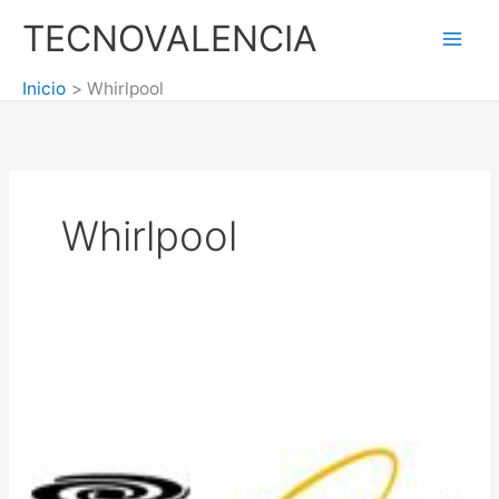
Ir
TECNOVALENCIA
al
Mai
contenido
Inicio
Whirlpool
Men
Whirlpool