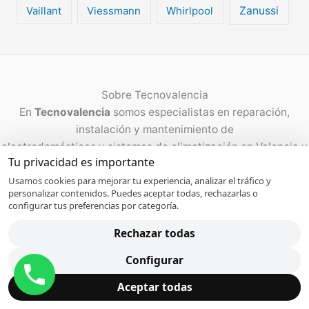
Vaillant
Viessmann
Whirlpool
Zanussi
Sobre
Tecnovalencia
En
Tecnovalencia
somos especialistas en reparación,
instalación y mantenimiento de
electrodomésticos y sistemas de climatización en Valencia y
Tu privacidad es importante
alrededores. Trabajamos con rapidez,
piezas de calidad y garantía en todas nuestras
Usamos cookies para mejorar tu experiencia, analizar el tráfico y
personalizar contenidos. Puedes aceptar todas, rechazarlas o
intervenciones. Nuestro objetivo es que tu hogar o negocio
configurar tus preferencias por categoría.
vuelva a funcionar cuanto antes, con un servicio claro,
Rechazar todas
honesto y al precio justo.
Configurar
Links de interés
Aceptar todas