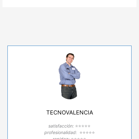
TECNOVALENCIA
satisfacción:
⭐⭐⭐⭐⭐
profesionalidad:
⭐⭐⭐⭐⭐
rapidez:
⭐⭐⭐⭐⭐