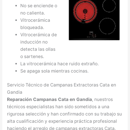
No se enciende o
no calienta.
Vitrocerámica
bloqueada.
Vitrocerámica de
inducción no
detecta las ollas
o sartenes.
La vitrocerámica hace ruido extraño.
Se apaga sola mientras cocinas.
Servicio Técnico de Campanas Extractoras Cata en
Gandia
Reparación Campanas Cata en Gandia
, nuestros
técnicos especialistas han sido sometidos a una
rigurosa selección y han confirmado con su trabajo su
alta cualificación y experiencia práctica profesional
haciendo el arreglo de campanas extractoras Cata.