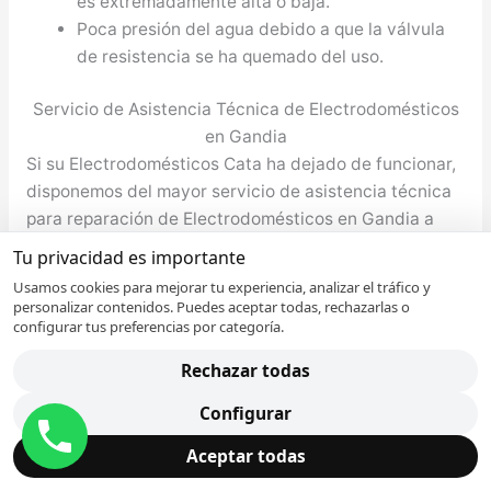
es extremadamente alta o baja.
Poca presión del agua debido a que la válvula
de resistencia se ha quemado del uso.
Servicio de Asistencia Técnica de Electrodomésticos
en Gandia
Si su Electrodomésticos Cata ha dejado de funcionar,
disponemos del mayor servicio de asistencia técnica
para reparación de Electrodomésticos en Gandia a
domicilio. Aproveche las ventajas exclusivas que
Tu privacidad es importante
ofrece nuestro servicio y que ninguna otra empresa
Usamos cookies para mejorar tu experiencia, analizar el tráfico y
ofrece.
personalizar contenidos. Puedes aceptar todas, rechazarlas o
configurar tus preferencias por categoría.
Llame a nuestra teléfono de contacto y atenderemos
Rechazar todas
su consulta. Nuestro personal recogerá sus datos y al
instante se pondrá en contacto con el técnico en
Configurar
Gandia para arreglar su aparato averiado.
Aceptar todas
Inmediatamente y sin incremento de coste el técnico