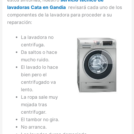
lavadoras Cata en Gandia
revisará cada uno de los
componentes de la lavadora para proceder a su
reparación:
La lavadora no
centrifuga.
Da saltos o hace
mucho ruido.
El lavado lo hace
bien pero el
centrifugado va
lento.
La ropa sale muy
mojada tras
centrifugar.
El tambor no gira.
No arranca.