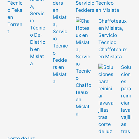
Servicio Técnico
Fedders en Mislata
Chaffoteaux
en Mislata,
Servicio
Técnico
Chaffoteaux
en Mislata
Solu
cion
es
para
reini
ciar
lava
vajill
as
tras
corte de luz