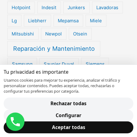
Hotpoint
Indesit
Junkers
Lavadoras
Lg
Liebherr
Mepamsa
Miele
Mitsubishi
Newpol
Otsein
Reparación y Mantenimiento
Samsung
Saunier Duval
Siemens
Tu privacidad es importante
Smeg
Teka
Tifell
Toshiba
Usamos cookies para mejorar tu experiencia, analizar el tráfico y
personalizar contenidos. Puedes aceptar todas, rechazarlas o
Vaillant
Viessmann
Whirlpool
Zanussi
configurar tus preferencias por categoría.
Rechazar todas
Configurar
Aceptar todas
Sobre
Tecnovalencia
En
Tecnovalencia
somos especialistas en reparación,