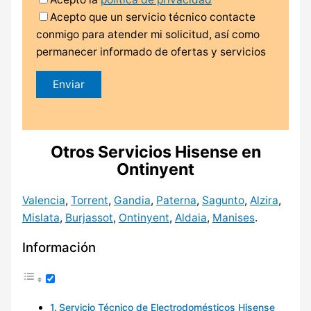
Acepto que un servicio técnico contacte
conmigo para atender mi solicitud, así como
permanecer informado de ofertas y servicios
Otros Servicios Hisense en
Ontinyent
Valencia
,
Torrent
,
Gandia
,
Paterna
,
Sagunto
,
Alzira
,
Mislata
,
Burjassot
,
Ontinyent
,
Aldaia
,
Manises
.
Información
Servicio Técnico de Electrodomésticos Hisense