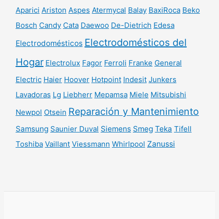
Aparici
Ariston
Aspes
Atermycal
Balay
BaxiRoca
Beko
Bosch
Candy
Cata
Daewoo
De-Dietrich
Edesa
Electrodomésticos del
Electrodomésticos
Hogar
Electrolux
Fagor
Ferroli
Franke
General
Electric
Haier
Hoover
Hotpoint
Indesit
Junkers
Lavadoras
Lg
Liebherr
Mepamsa
Miele
Mitsubishi
Reparación y Mantenimiento
Newpol
Otsein
Samsung
Saunier Duval
Siemens
Smeg
Teka
Tifell
Toshiba
Vaillant
Viessmann
Whirlpool
Zanussi