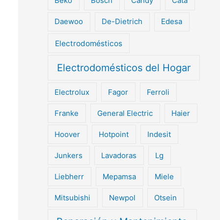
Beko
Bosch
Candy
Cata
Daewoo
De-Dietrich
Edesa
Electrodomésticos
Electrodomésticos del Hogar
Electrolux
Fagor
Ferroli
Franke
General Electric
Haier
Hoover
Hotpoint
Indesit
Junkers
Lavadoras
Lg
Liebherr
Mepamsa
Miele
Mitsubishi
Newpol
Otsein