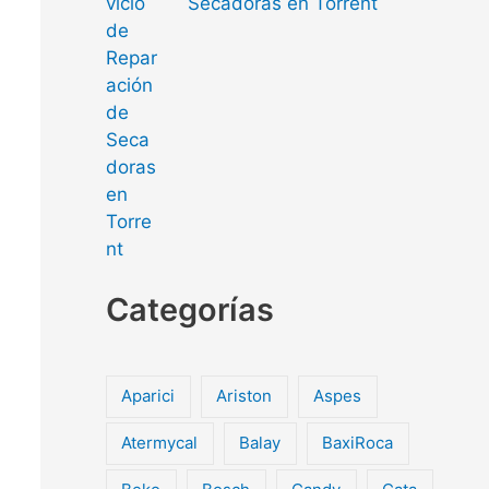
Secadoras en Torrent
Categorías
Aparici
Ariston
Aspes
Atermycal
Balay
BaxiRoca