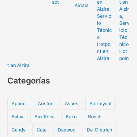
t en
Alzir
a,
Serv
icio
Téc
nico
Hot
poin
t en Alzira
Categorías
Aparici
Ariston
Aspes
Atermycal
Balay
BaxiRoca
Beko
Bosch
Candy
Cata
Daewoo
De-Dietrich