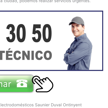
la ciudad, podemos realizar servicios urgentes.
Electrodomésticos Saunier Duval Ontinyent