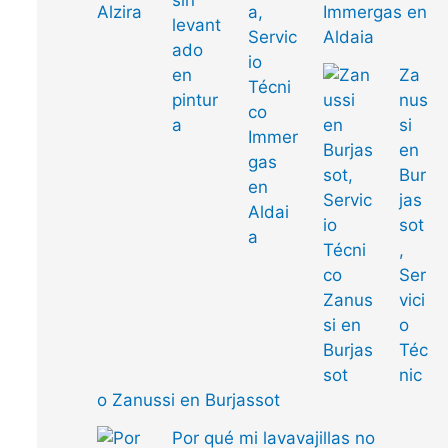
Immergas en
Aldaia
Za
nus
si
en
Bur
jas
sot
,
Ser
vici
o
Téc
nic
o Zanussi en Burjassot
Por qué mi lavavajillas no