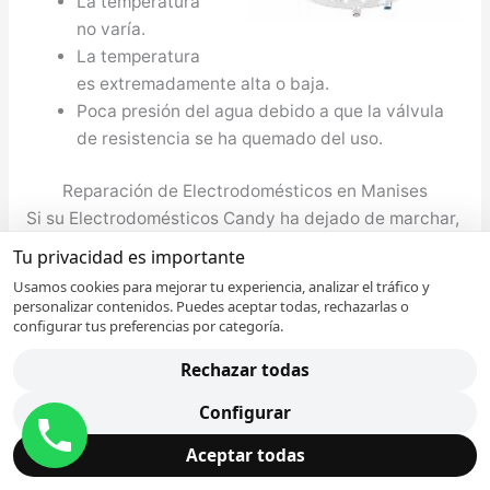
La temperatura
no varía.
La temperatura
es extremadamente alta o baja.
Poca presión del agua debido a que la válvula
de resistencia se ha quemado del uso.
Reparación de Electrodomésticos en Manises
Si su Electrodomésticos Candy ha dejado de marchar,
disponemos del mayor servicio de asistencia técnica
Tu privacidad es importante
para reparación de Electrodomésticos en Manises a
Usamos cookies para mejorar tu experiencia, analizar el tráfico y
domicilio. Aproveche las ventajas exclusivas que
personalizar contenidos. Puedes aceptar todas, rechazarlas o
configurar tus preferencias por categoría.
ofrece nuestro servicio y que ninguna otra empresa
ofrece.
Rechazar todas
Llame a nuestra teléfono de contacto y atenderemos
Configurar
su consulta. Nuestro personal va a recoger sus datos
Aceptar todas
y al instante se va a poner en contacto con el técnico