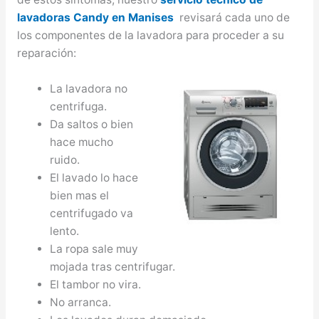
lavadoras Candy en Manises
revisará cada uno de
los componentes de la lavadora para proceder a su
reparación:
La lavadora no
centrifuga.
Da saltos o bien
hace mucho
ruido.
El lavado lo hace
bien mas el
centrifugado va
lento.
La ropa sale muy
mojada tras centrifugar.
El tambor no vira.
No arranca.