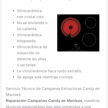
Vitrocerámica
con cristal roto.
No se enciende o
no calienta.
Vitrocerámica
bloqueada.
Vitrocerámica de
inducción no
detecta las ollas
o sartenes.
La vitrocerámica hace ruido extraño.
Se apaga sola mientras cocinas.
Servicio Técnico de Campanas Extractoras Candy en
Manises
Reparación Campanas Candy en Manises
, nuestros
técnicos especialistas han sido sometidos a una