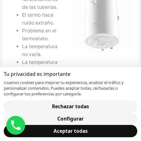
de las tuberías.
El termo hace
ruido extraño.
Problema en el
termostato.
La temperatura
no varía.
La temperatura
es extremadamente alta o baja.
Tu privacidad es importante
Poca presión del agua debido a que la válvula
Usamos cookies para mejorar tu experiencia, analizar el tráfico y
de resistencia se ha quemado del uso.
personalizar contenidos. Puedes aceptar todas, rechazarlas o
configurar tus preferencias por categoría.
Reparación de Electrodomésticos en Gandia
Rechazar todas
Si su Electrodomésticos Electrolux ha dejado de
funcionar, disponemos del mayor servicio de
Configurar
asistencia técnica para reparación de
Aceptar todas
Electrodomésticos en Gandia a domicilio. Aproveche
los beneficios exclusivas que ofrece nuestro servicio