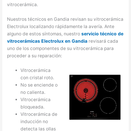
vitrocerámica.
Nuestros técnicos en Gandia revisan su vitrocerámica
Electrolux localizando rápidamente la avería. Ante
alguno de estos síntomas, nuestro
servicio técnico de
vitrocerámicas Electrolux en Gandia
revisará cada
uno de los componentes de su vitrocerámica para
proceder a su reparación:
Vitrocerámica
con cristal roto.
No se enciende o
no calienta.
Vitrocerámica
bloqueada.
Vitrocerámica de
inducción no
detecta las ollas